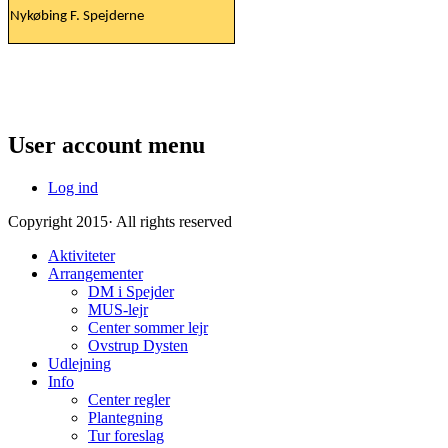
Nykøbing F. Spejderne
User account menu
Log ind
Copyright 2015· All rights reserved
Aktiviteter
Arrangementer
DM i Spejder
MUS-lejr
Center sommer lejr
Ovstrup Dysten
Udlejning
Info
Center regler
Plantegning
Tur foreslag