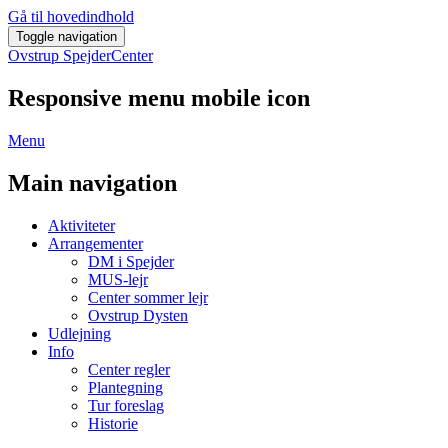
Gå til hovedindhold
Toggle navigation
Ovstrup SpejderCenter
Responsive menu mobile icon
Menu
Main navigation
Aktiviteter
Arrangementer
DM i Spejder
MUS-lejr
Center sommer lejr
Ovstrup Dysten
Udlejning
Info
Center regler
Plantegning
Tur foreslag
Historie